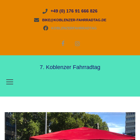
+49 (0) 176 91 666 826
BIKE@KOBLENZER-FAHRRADTAG.DE
KOBLENZERFAHRRADTAG
7. Koblenzer Fahrradtag