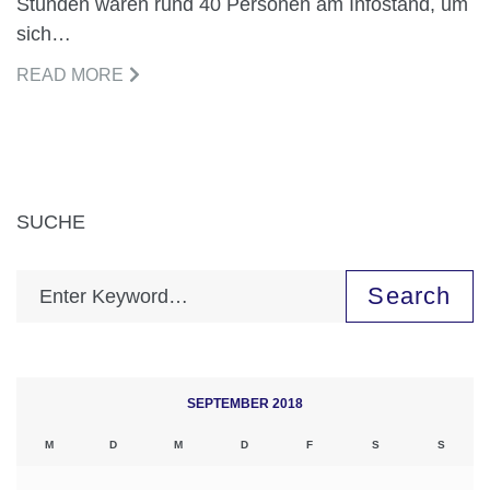
Stunden waren rund 40 Personen am Infostand, um
sich…
READ MORE
SUCHE
Search
SEPTEMBER 2018
M
D
M
D
F
S
S